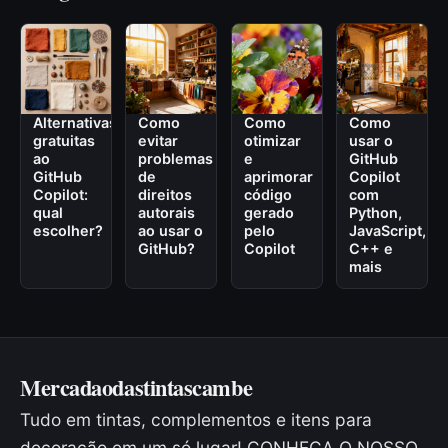
Alternativas
Como
Como
Como
gratuitas
evitar
otimizar
usar o
ao
problemas
e
GitHub
GitHub
de
aprimorar
Copilot
Copilot:
direitos
código
com
qual
autorais
gerado
Python,
escolher?
ao usar o
pelo
JavaScript,
GitHub?
Copilot
C++ e
mais
Mercadaodastintascambe
Tudo em tintas, complementos e itens para
decoração em um só lugar! CONHEÇA O NOSSO