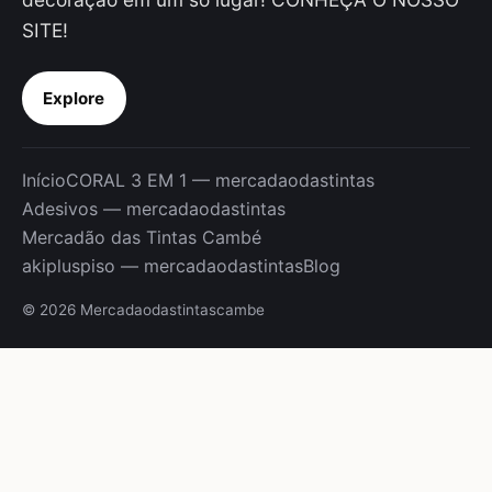
SITE!
Explore
Início
CORAL 3 EM 1 — mercadaodastintas
Adesivos — mercadaodastintas
Mercadão das Tintas Cambé
akipluspiso — mercadaodastintas
Blog
© 2026 Mercadaodastintascambe