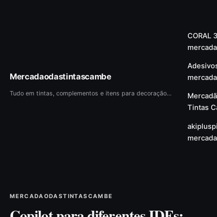
CORAL 3
mercada
Adesivo
Mercadaodastintascambe
mercada
Tudo em tintas, complementos e itens para decoração em um só lugar! CONHEÇA O NOSSO SITE!
Mercadã
Tintas 
akiplus
mercada
MERCADAODASTINTASCAMBE
Copilot para diferentes IDEs: