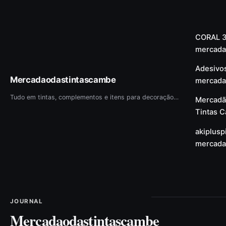
CORAL 3
mercada
Adesivo
Mercadaodastintascambe
mercada
Tudo em tintas, complementos e itens para decoração em um só lugar! CONHEÇA O NOSSO SITE!
Mercadã
Tintas 
akiplus
mercada
JOURNAL
Mercadaodastintascambe